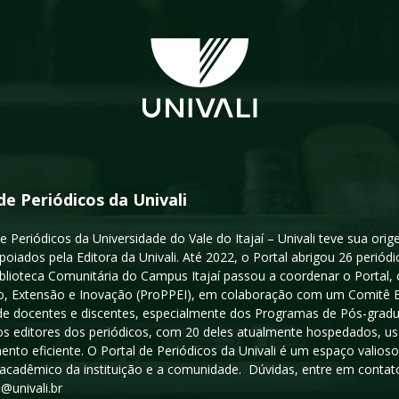
de Periódicos da Univali
e Periódicos da Universidade do Vale do Itajaí – Univali teve sua or
poiados pela Editora da Univali. Até 2022, o Portal abrigou 26 periódi
iblioteca Comunitária do Campus Itajaí passou a coordenar o Portal,
, Extensão e Inovação (ProPPEI), em colaboração com um Comitê Edit
a de docentes e discentes, especialmente dos Programas de Pós-gradua
os editores dos periódicos, com 20 deles atualmente hospedados, u
ento eficiente. O Portal de Periódicos da Univali é um espaço vali
acadêmico da instituição e a comunidade. Dúvidas, entre em contato
s@univali.br