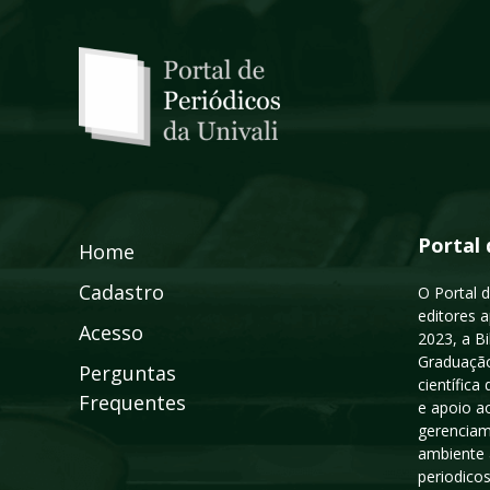
Portal 
Home
Cadastro
O Portal d
editores a
Acesso
2023, a B
Graduação
Perguntas
científic
Frequentes
e apoio a
gerenciam
ambiente 
periodico