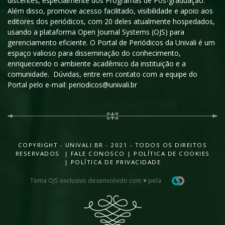
discentes, especialmente dos Programas de Pós-graduação.
Além disso, promove acesso facilitado, visibilidade e apoio aos
editores dos periódicos, com 20 deles atualmente hospedados,
usando a plataforma Open Journal Systems (OJS) para
gerenciamento eficiente. O Portal de Periódicos da Univali é um
espaço valioso para disseminação do conhecimento,
enriquecendo o ambiente acadêmico da instituição e a
comunidade. Dúvidas, entre em contato com a equipe do
Portal pelo e-mail: periodicos@univali.br
COPYRIGHT - UNIVALI.BR - 2021 - TODOS OS DIREITOS
RESERVADOS |
FALE CONOSCO
|
POLÍTICA DE COOKIES
|
POLÍTICA DE PRIVACIDADE
Tema OJS exclusivo desenvolvido com ♥ pela
.