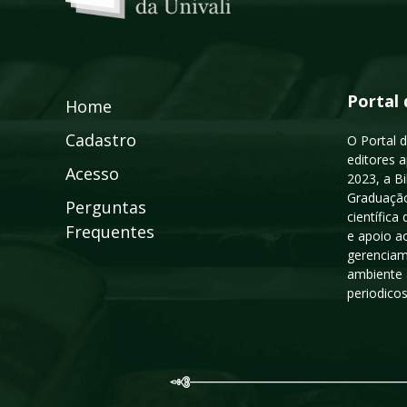
Portal 
Home
Cadastro
O Portal d
editores a
Acesso
2023, a B
Graduação
Perguntas
científic
Frequentes
e apoio a
gerenciam
ambiente 
periodico