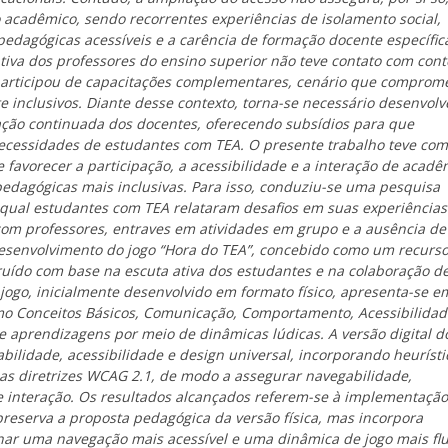
acadêmico, sendo recorrentes experiências de isolamento social,
pedagógicas acessíveis e a carência de formação docente específic
tiva dos professores do ensino superior não teve contato com con
participou de capacitações complementares, cenário que comprom
 inclusivos. Diante desse contexto, torna-se necessário desenvolv
ação continuada dos docentes, oferecendo subsídios para que
cessidades de estudantes com TEA. O presente trabalho teve co
e favorecer a participação, a acessibilidade e a interação de acadê
edagógicas mais inclusivas. Para isso, conduziu-se uma pesquisa
a qual estudantes com TEA relataram desafios em suas experiências
om professores, entraves em atividades em grupo e a ausência de
esenvolvimento do jogo “Hora do TEA”, concebido como um recurs
truído com base na escuta ativa dos estudantes e na colaboração d
 jogo, inicialmente desenvolvido em formato físico, apresenta-se e
mo Conceitos Básicos, Comunicação, Comportamento, Acessibilidad
e aprendizagens por meio de dinâmicas lúdicas. A versão digital d
bilidade, acessibilidade e design universal, incorporando heurísti
as diretrizes WCAG 2.1, de modo a assegurar navegabilidade,
e interação. Os resultados alcançados referem-se à implementação
 preserva a proposta pedagógica da versão física, mas incorpora
ionar uma navegação mais acessível e uma dinâmica de jogo mais flu