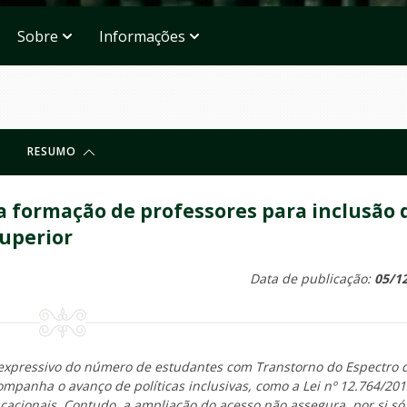
Sobre
Informações
RESUMO
ra formação de professores para inclusão 
superior
Data de publicação:
05/1
expressivo do número de estudantes com Transtorno do Espectro 
mpanha o avanço de políticas inclusivas, como a Lei nº 12.764/201
cacionais. Contudo, a ampliação do acesso não assegura, por si só,