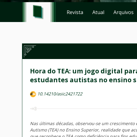
Revista
Atual
Arquivos
Hora do TEA: um jogo digital pa
estudantes autistas no ensino 
10.14210/asic2421722
Nas últimas décadas, observou-se um crescimento 
Autismo (TEA) no Ensino Superior, realidade que aco
que reconhece o TEA como deficiência para fins edu