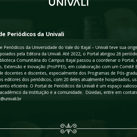
de Periódicos da Univali
e Periódicos da Universidade do Vale do Itajaí – Univali teve sua or
poiados pela Editora da Univali. Até 2022, o Portal abrigou 26 periódi
iblioteca Comunitária do Campus Itajaí passou a coordenar o Portal,
, Extensão e Inovação (ProPPEI), em colaboração com um Comitê Edit
a de docentes e discentes, especialmente dos Programas de Pós-gradua
os editores dos periódicos, com 20 deles atualmente hospedados, u
ento eficiente. O Portal de Periódicos da Univali é um espaço vali
acadêmico da instituição e a comunidade. Dúvidas, entre em contato
s@univali.br