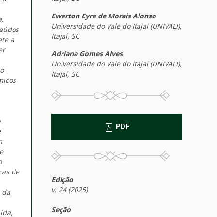
Ewerton Eyre de Morais Alonso
a.
Universidade do Vale do Itajaí (UNIVALI),
teúdos
Itajaí, SC
ete a
er
Adriana Gomes Alves
Universidade do Vale do Itajaí (UNIVALI),
mo
Itajaí, SC
micos
o
PDF
e
m
e
o
cas de
Edição
v. 24 (2025)
 da
Seção
ida,