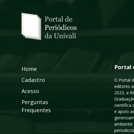
Portal 
Home
Cadastro
O Portal d
editores a
Acesso
2023, a B
Graduação
Perguntas
científic
Frequentes
e apoio a
gerenciam
ambiente 
periodico