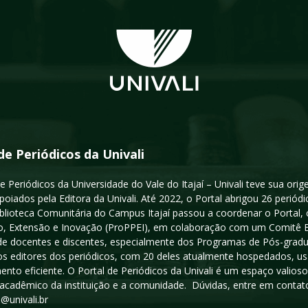
de Periódicos da Univali
e Periódicos da Universidade do Vale do Itajaí – Univali teve sua or
poiados pela Editora da Univali. Até 2022, o Portal abrigou 26 periódi
iblioteca Comunitária do Campus Itajaí passou a coordenar o Portal,
, Extensão e Inovação (ProPPEI), em colaboração com um Comitê Edit
a de docentes e discentes, especialmente dos Programas de Pós-gradua
os editores dos periódicos, com 20 deles atualmente hospedados, u
ento eficiente. O Portal de Periódicos da Univali é um espaço vali
acadêmico da instituição e a comunidade. Dúvidas, entre em contato
s@univali.br