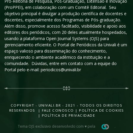
Pró-Reitoria de Pesquisa, Pós-Graduação, Extensão e Inovação
(ProPPEI), em colaboração com um Comitê Editorial. Seu
objetivo principal é divulgar a produção científica de docentes e
discentes, especialmente dos Programas de Pós-graduação.
Além disso, promove acesso facilitado, visibilidade e apoio aos
editores dos periódicos, com 20 deles atualmente hospedados,
usando a plataforma Open Journal Systems (OJS) para
gerenciamento eficiente. O Portal de Periódicos da Univali é um
espaço valioso para disseminação do conhecimento,
enriquecendo o ambiente acadêmico da instituição e a
comunidade. Dúvidas, entre em contato com a equipe do
Portal pelo e-mail: periodicos@univali.br
COPYRIGHT - UNIVALI.BR - 2021 - TODOS OS DIREITOS
RESERVADOS |
FALE CONOSCO
|
POLÍTICA DE COOKIES
|
POLÍTICA DE PRIVACIDADE
Tema OJS exclusivo desenvolvido com ♥ pela
.