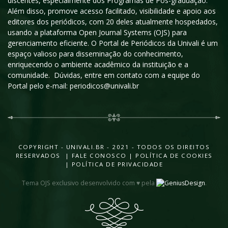
discentes, especialmente dos Programas de Pós-graduação.
Além disso, promove acesso facilitado, visibilidade e apoio aos
editores dos periódicos, com 20 deles atualmente hospedados,
usando a plataforma Open Journal Systems (OJS) para
gerenciamento eficiente. O Portal de Periódicos da Univali é um
espaço valioso para disseminação do conhecimento,
enriquecendo o ambiente acadêmico da instituição e a
comunidade. Dúvidas, entre em contato com a equipe do
Portal pelo e-mail: periodicos@univali.br
COPYRIGHT - UNIVALI.BR - 2021 - TODOS OS DIREITOS
RESERVADOS |
FALE CONOSCO
|
POLÍTICA DE COOKIES
|
POLÍTICA DE PRIVACIDADE
Tema OJS exclusivo desenvolvido com ♥ pela
.