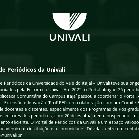
de Periódicos da Univali
e Periódicos da Universidade do Vale do Itajaí – Univali teve sua or
poiados pela Editora da Univali. Até 2022, o Portal abrigou 26 periódi
iblioteca Comunitária do Campus Itajaí passou a coordenar o Portal,
, Extensão e Inovação (ProPPEI), em colaboração com um Comitê Edit
a de docentes e discentes, especialmente dos Programas de Pós-gradua
os editores dos periódicos, com 20 deles atualmente hospedados, u
ento eficiente. O Portal de Periódicos da Univali é um espaço vali
acadêmico da instituição e a comunidade. Dúvidas, entre em contato
s@univali.br