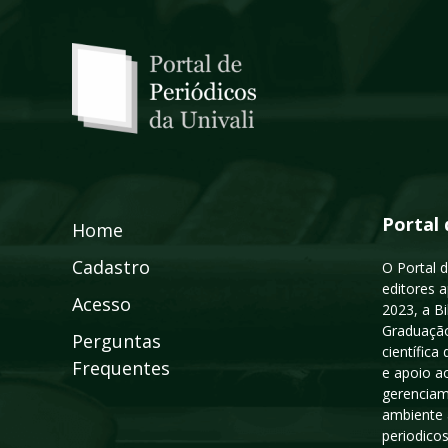
Portal 
Home
Cadastro
O Portal d
editores a
Acesso
2023, a B
Graduação
Perguntas
científic
Frequentes
e apoio a
gerenciam
ambiente 
periodico