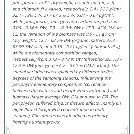
phosphorus. In E1, dry weight, organic matter, ash
and chlorophyll a varied, respectively, 5.4 - 36.3 g/cm²,
32.7 - 79% DW, 21 – 67.3 % DW, 0.07 – 0.67 ug/cm²,
while phosphorus, nitrogen and carbon ranged from
0.06 – 0.14 % DW, 7.3 – 10.9 % DW e 17.3 - 42% OM. In
E2, the variation of the biomass was 9.9 - 51 g / cm²
(dry weight), 12.7 - 62.7% DW (organic matter), 37.3 -
87.3% DW (ash) and 0.16 – 0.21 ug/cm² (chlorophyll a),
while the elementary composition ranged,
respectively from 0.13 – 0.18 % DW (phosphorus), 7.8 –
12.3 % DW (nitrogen) e 6.7 – 33.2 % OM (carbon). The
spatial variation was explained by different trofics
degrees of the sampling stations, influencing the
periphytic elementary composition (correlation
between the water’s and periphyton’s nutrients) and
biomass (larger average DW, OM and ash in E2). The
periphyton suffered physics disturb effects, mainly on
algae (low chlorophyll a concentration in both
stations). Phosphorus was identified as primary
limiting nutrient growth.