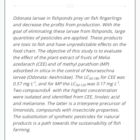
Odonata larvae in fishponds prey on fish fingerlings
and decrease the profits from production. With the
goal of eliminating these larvae from fishponds, large
quantities of pesticides are applied. These products
are toxic to fish and have unpredictable effects on the
food chain. The objective of this study is to evaluate
the effect of the plant extract of fruits of
Melia
azedarach
(CEE) and of methyl parathion (MP)
adsorbed in silica in the control of
Neuraeschna
larvae (Odonata: Aeshnidae). The LC
for CEE was
50-18h
-1
-1
0.57 mg L
, and for MP the LC
was 0.17 mg L
.
50-12h
Two compoundsÂ with the highest concentration
were isolated and identified from CEE, linoleic acid
and melianone. The latter is a triterpene precursor of
limonoids, compounds with insecticide properties.
The substitution of synthetic pesticides for natural
products is a path towards the sustainability of fish
farming.