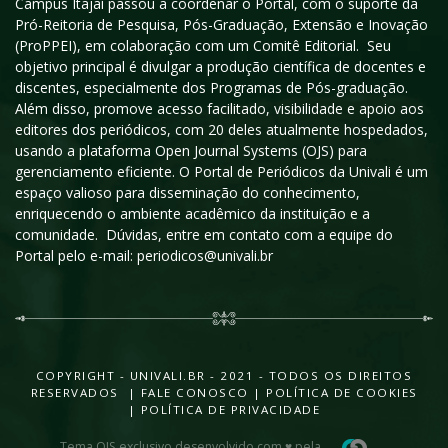
Campus Itajaí passou a coordenar o Portal, com o suporte da
Pró-Reitoria de Pesquisa, Pós-Graduação, Extensão e Inovação
(ProPPEI), em colaboração com um Comitê Editorial. Seu
objetivo principal é divulgar a produção científica de docentes e
discentes, especialmente dos Programas de Pós-graduação.
Além disso, promove acesso facilitado, visibilidade e apoio aos
editores dos periódicos, com 20 deles atualmente hospedados,
usando a plataforma Open Journal Systems (OJS) para
gerenciamento eficiente. O Portal de Periódicos da Univali é um
espaço valioso para disseminação do conhecimento,
enriquecendo o ambiente acadêmico da instituição e a
comunidade. Dúvidas, entre em contato com a equipe do
Portal pelo e-mail: periodicos@univali.br
COPYRIGHT - UNIVALI.BR - 2021 - TODOS OS DIREITOS
RESERVADOS |
FALE CONOSCO
|
POLÍTICA DE COOKIES
|
POLÍTICA DE PRIVACIDADE
Tema OJS exclusivo desenvolvido com ♥ pela
.