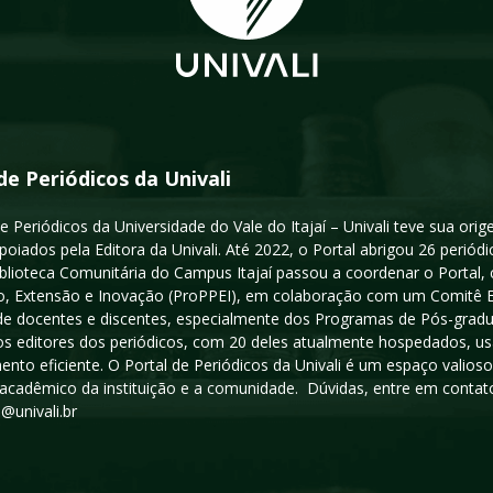
de Periódicos da Univali
e Periódicos da Universidade do Vale do Itajaí – Univali teve sua or
poiados pela Editora da Univali. Até 2022, o Portal abrigou 26 periódi
iblioteca Comunitária do Campus Itajaí passou a coordenar o Portal,
, Extensão e Inovação (ProPPEI), em colaboração com um Comitê Edit
a de docentes e discentes, especialmente dos Programas de Pós-gradua
os editores dos periódicos, com 20 deles atualmente hospedados, u
ento eficiente. O Portal de Periódicos da Univali é um espaço vali
acadêmico da instituição e a comunidade. Dúvidas, entre em contato
s@univali.br