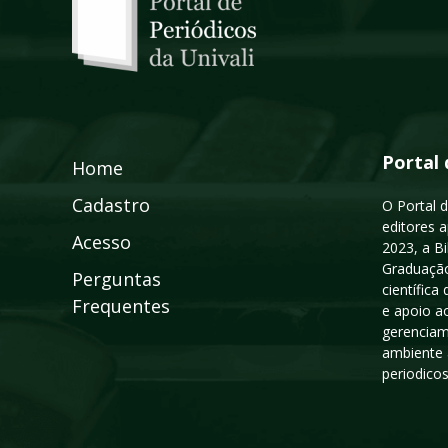
Portal 
Home
Cadastro
O Portal d
editores a
Acesso
2023, a B
Graduação
Perguntas
científic
Frequentes
e apoio a
gerenciam
ambiente 
periodico