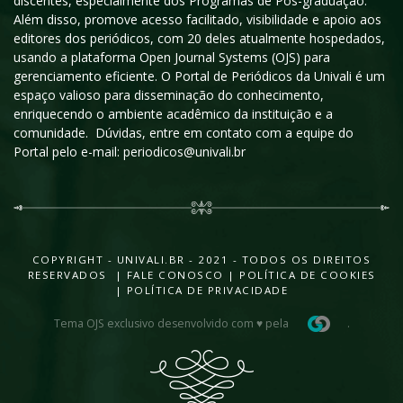
discentes, especialmente dos Programas de Pós-graduação.
Além disso, promove acesso facilitado, visibilidade e apoio aos
editores dos periódicos, com 20 deles atualmente hospedados,
usando a plataforma Open Journal Systems (OJS) para
gerenciamento eficiente. O Portal de Periódicos da Univali é um
espaço valioso para disseminação do conhecimento,
enriquecendo o ambiente acadêmico da instituição e a
comunidade. Dúvidas, entre em contato com a equipe do
Portal pelo e-mail: periodicos@univali.br
COPYRIGHT - UNIVALI.BR - 2021 - TODOS OS DIREITOS
RESERVADOS |
FALE CONOSCO
|
POLÍTICA DE COOKIES
|
POLÍTICA DE PRIVACIDADE
Tema OJS exclusivo desenvolvido com ♥ pela
.