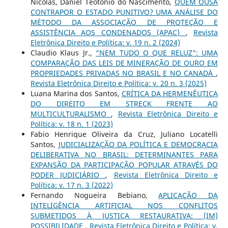
Nicolás, Daniel Teotonio do Nascimento,
QUEM OUSA
CONTRAPOR O ESTADO PUNITIVO? UMA ANÁLISE DO
MÉTODO DA ASSOCIAÇÃO DE PROTEÇÃO E
ASSISTÊNCIA AOS CONDENADOS (APAC)
,
Revista
Eletrônica Direito e Política: v. 19 n. 2 (2024)
Claudio Klaus Jr.,
“NEM TUDO O QUE RELUZ": UMA
COMPARAÇÃO DAS LEIS DE MINERAÇÃO DE OURO EM
PROPRIEDADES PRIVADAS NO BRASIL E NO CANADÁ
,
Revista Eletrônica Direito e Política: v. 20 n. 3 (2025)
Luana Marina dos Santos,
CRÍTICA DA HERMENÊUTICA
DO DIREITO EM STRECK FRENTE AO
MULTICULTURALISMO
,
Revista Eletrônica Direito e
Política: v. 18 n. 1 (2023)
Fabio Henrique Oliveira da Cruz, Juliano Locatelli
Santos,
JUDICIALIZAÇÃO DA POLÍTICA E DEMOCRACIA
DELIBERATIVA NO BRASIL: DETERMINANTES PARA
EXPANSÃO DA PARTICIPAÇÃO POPULAR ATRAVÉS DO
PODER JUDICIÁRIO
,
Revista Eletrônica Direito e
Política: v. 17 n. 3 (2022)
Fernando Nogueira Bebiano,
APLICAÇÃO DA
INTELIGÊNCIA ARTIFICIAL NOS CONFLITOS
SUBMETIDOS À JUSTIÇA RESTAURATIVA: (IM)
POSSIBILIDADE
,
Revista Eletrônica Direito e Política: v.