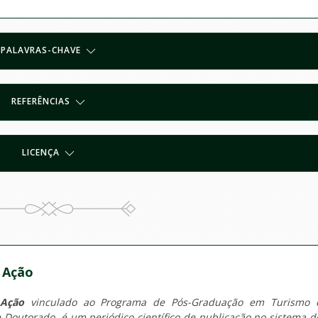
PALAVRAS-CHAVE
REFERÊNCIAS
LICENÇA
 Ação
 Ação
vinculado ao Programa de Pós-Graduação em Turismo 
e Doutorado, é um periódico científico de publicação no sistema d