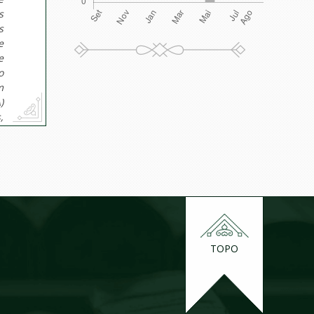
s
s
e
e
o
m
)
,
TOPO