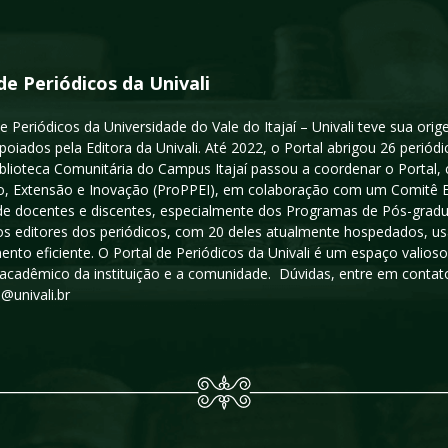
de Periódicos da Univali
e Periódicos da Universidade do Vale do Itajaí – Univali teve sua or
poiados pela Editora da Univali. Até 2022, o Portal abrigou 26 periódi
iblioteca Comunitária do Campus Itajaí passou a coordenar o Portal,
, Extensão e Inovação (ProPPEI), em colaboração com um Comitê Edit
a de docentes e discentes, especialmente dos Programas de Pós-gradua
os editores dos periódicos, com 20 deles atualmente hospedados, u
ento eficiente. O Portal de Periódicos da Univali é um espaço vali
acadêmico da instituição e a comunidade. Dúvidas, entre em contato
s@univali.br