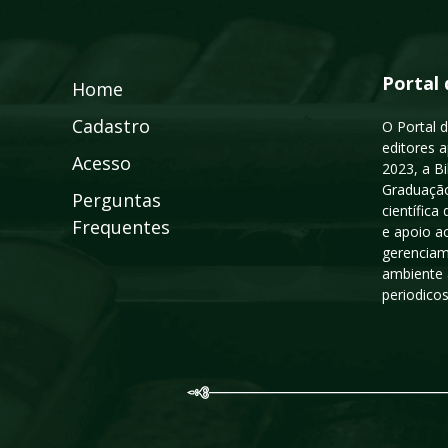
Portal 
Home
Cadastro
O Portal d
editores a
Acesso
2023, a B
Graduação
Perguntas
científic
Frequentes
e apoio a
gerenciam
ambiente 
periodico