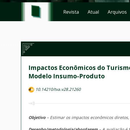
Revista
Atual
Arquivos
Impactos Econômicos do Turismo 
Modelo Insumo-Produto
10.14210/tva.v28.21260
Objetivo
– Estimar os impactos econômicos diretos, 
Desenho/metodologia/abordagem
– A avaliação é