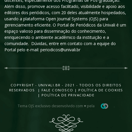
discentes, especialmente dos Programas de Pós-graduação.
Além disso, promove acesso facilitado, visibilidade e apoio aos
editores dos periódicos, com 20 deles atualmente hospedados,
usando a plataforma Open Journal Systems (OJS) para
gerenciamento eficiente. O Portal de Periódicos da Univali é um
espaço valioso para disseminação do conhecimento,
enriquecendo o ambiente acadêmico da instituição e a
comunidade. Dúvidas, entre em contato com a equipe do
Portal pelo e-mail: periodicos@univali.br
COPYRIGHT - UNIVALI.BR - 2021 - TODOS OS DIREITOS
RESERVADOS |
FALE CONOSCO
|
POLÍTICA DE COOKIES
|
POLÍTICA DE PRIVACIDADE
Tema OJS exclusivo desenvolvido com ♥ pela
.