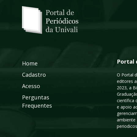
Portal 
Home
Cadastro
O Portal d
editores a
Acesso
2023, a B
Graduação
Perguntas
científic
Frequentes
e apoio a
gerenciam
ambiente 
periodico