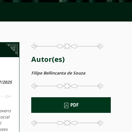
Autor(es)
Filipe Bellincanta de Souza
7/2025
PDF
jovens
ocial
l
stes