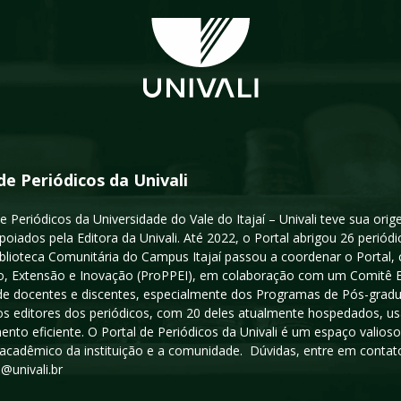
de Periódicos da Univali
e Periódicos da Universidade do Vale do Itajaí – Univali teve sua or
poiados pela Editora da Univali. Até 2022, o Portal abrigou 26 periódi
iblioteca Comunitária do Campus Itajaí passou a coordenar o Portal,
, Extensão e Inovação (ProPPEI), em colaboração com um Comitê Edit
a de docentes e discentes, especialmente dos Programas de Pós-gradua
os editores dos periódicos, com 20 deles atualmente hospedados, u
ento eficiente. O Portal de Periódicos da Univali é um espaço vali
acadêmico da instituição e a comunidade. Dúvidas, entre em contato
s@univali.br