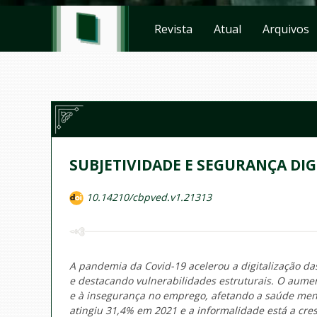
Revista
Atual
Arquivos
SUBJETIVIDADE E SEGURANÇA DIG
10.14210/cbpved.v1.21313
A pandemia da Covid-19 acelerou a digitalização das
e destacando vulnerabilidades estruturais. O aumen
e à insegurança no emprego, afetando a saúde menta
atingiu 31,4% em 2021 e a informalidade está a cre