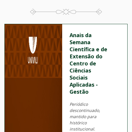
Anais da
Semana
Científica e de
Extensão do
Centro de
Ciências
Sociais
Aplicadas -
Gestão
Periódico
descontinuado,
mantido para
histórico
institucional.