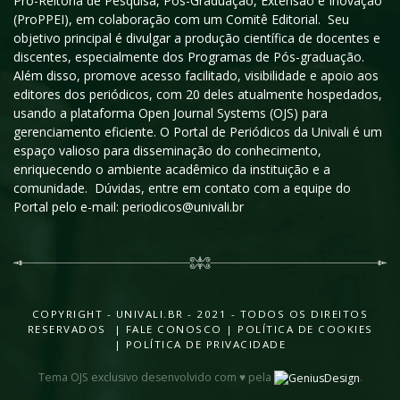
Pró-Reitoria de Pesquisa, Pós-Graduação, Extensão e Inovação
(ProPPEI), em colaboração com um Comitê Editorial. Seu
objetivo principal é divulgar a produção científica de docentes e
discentes, especialmente dos Programas de Pós-graduação.
Além disso, promove acesso facilitado, visibilidade e apoio aos
editores dos periódicos, com 20 deles atualmente hospedados,
usando a plataforma Open Journal Systems (OJS) para
gerenciamento eficiente. O Portal de Periódicos da Univali é um
espaço valioso para disseminação do conhecimento,
enriquecendo o ambiente acadêmico da instituição e a
comunidade. Dúvidas, entre em contato com a equipe do
Portal pelo e-mail: periodicos@univali.br
COPYRIGHT - UNIVALI.BR - 2021 - TODOS OS DIREITOS
RESERVADOS |
FALE CONOSCO
|
POLÍTICA DE COOKIES
|
POLÍTICA DE PRIVACIDADE
Tema OJS exclusivo desenvolvido com ♥ pela
.