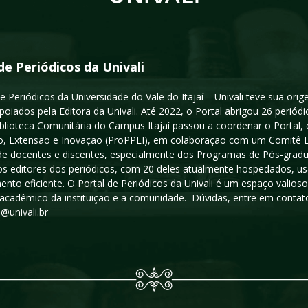
de Periódicos da Univali
e Periódicos da Universidade do Vale do Itajaí – Univali teve sua or
poiados pela Editora da Univali. Até 2022, o Portal abrigou 26 periódi
iblioteca Comunitária do Campus Itajaí passou a coordenar o Portal,
, Extensão e Inovação (ProPPEI), em colaboração com um Comitê Edit
a de docentes e discentes, especialmente dos Programas de Pós-gradua
os editores dos periódicos, com 20 deles atualmente hospedados, u
ento eficiente. O Portal de Periódicos da Univali é um espaço vali
acadêmico da instituição e a comunidade. Dúvidas, entre em contato
s@univali.br