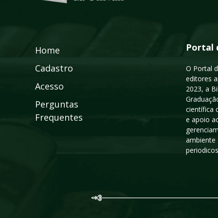
Portal 
Home
Cadastro
O Portal d
editores a
Acesso
2023, a B
Graduação
Perguntas
científic
Frequentes
e apoio a
gerenciam
ambiente 
periodico