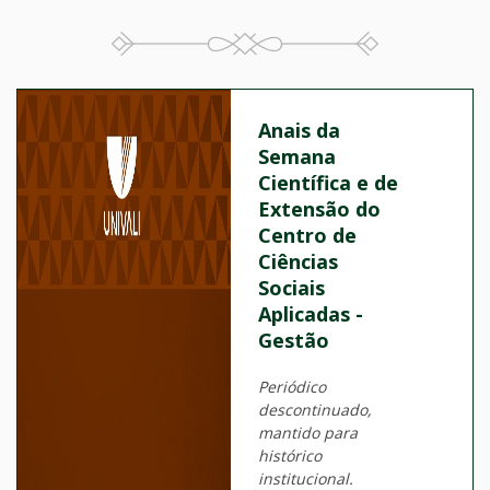
Anais da
Semana
Científica e de
Extensão do
Centro de
Ciências
Sociais
Aplicadas -
Gestão
Periódico
descontinuado,
mantido para
histórico
institucional.