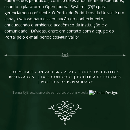
editores dos periódicos, com 20 deles atualmente hospedados,
usando a plataforma Open Journal Systems (OJS) para
gerenciamento eficiente. O Portal de Periódicos da Univali é um
espaço valioso para disseminação do conhecimento,
enriquecendo o ambiente acadêmico da instituição e a
comunidade. Dúvidas, entre em contato com a equipe do
Portal pelo e-mail: periodicos@univali.br
COPYRIGHT - UNIVALI.BR - 2021 - TODOS OS DIREITOS
RESERVADOS |
FALE CONOSCO
|
POLÍTICA DE COOKIES
|
POLÍTICA DE PRIVACIDADE
Tema OJS exclusivo desenvolvido com ♥ pela
.