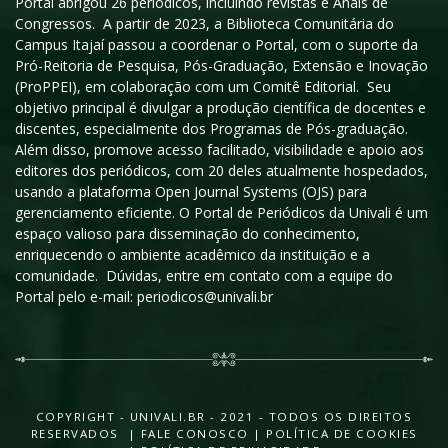
Portal abrigou 26 periódicos, incluindo revistas e Anais de
Congressos. A partir de 2023, a Biblioteca Comunitária do
Campus Itajaí passou a coordenar o Portal, com o suporte da
Pró-Reitoria de Pesquisa, Pós-Graduação, Extensão e Inovação
(ProPPEI), em colaboração com um Comitê Editorial. Seu
objetivo principal é divulgar a produção científica de docentes e
discentes, especialmente dos Programas de Pós-graduação.
Além disso, promove acesso facilitado, visibilidade e apoio aos
editores dos periódicos, com 20 deles atualmente hospedados,
usando a plataforma Open Journal Systems (OJS) para
gerenciamento eficiente. O Portal de Periódicos da Univali é um
espaço valioso para disseminação do conhecimento,
enriquecendo o ambiente acadêmico da instituição e a
comunidade. Dúvidas, entre em contato com a equipe do
Portal pelo e-mail: periodicos@univali.br
COPYRIGHT - UNIVALI.BR - 2021 - TODOS OS DIREITOS
RESERVADOS |
FALE CONOSCO
|
POLÍTICA DE COOKIES