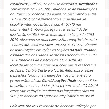
estatísticos, utilizou-se análise descritiva.
Resultados:
Totalizaram-se 3.317.081/ milhões de hospitalizações
no Brasil por doenças do aparelho respiratório entre
2015 e 2019, correspondendo a uma média de
663.416 internações/ano (taxa: 41,57/10 mil
habitantes). Embora pareça haver estabilidade
(oscilação <±15%) nesse indicador ao longo de 2015-
2019, observou-se uma expressiva redução (absoluta:
-49,87% até -64,81%; taxa: -48,22% e -61,93%) dessas
hospitalizações em todas as regiões do país, quando
comparados aos dados do mesmo período do ano de
2020 (medidas de controle da COVID-19). As
localidades com maiores reduções nas taxas foram a
Sudeste, Centro-Oeste e a Norte. Além disso, esses
desfechos foram mais elevados nos homens e no
grupo etário idoso.
Considerações finais:
As medidas
de saúde recomendadas para o controle da COVID-19
causaram redução imediata das hospitalizações no
SUS por doenças do aparelho respiratório no Brasil.
Palavras-chave:
Prevenção de doenças. Infecção por