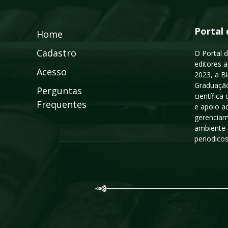
Portal 
Home
Cadastro
O Portal d
editores a
Acesso
2023, a B
Graduação
Perguntas
científic
Frequentes
e apoio a
gerenciam
ambiente 
periodico