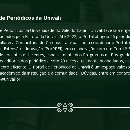
de Periódicos da Univali
e Periódicos da Universidade do Vale do Itajaí – Univali teve sua or
poiados pela Editora da Univali. Até 2022, o Portal abrigou 26 periódi
iblioteca Comunitária do Campus Itajaí passou a coordenar o Portal,
, Extensão e Inovação (ProPPEI), em colaboração com um Comitê Edit
a de docentes e discentes, especialmente dos Programas de Pós-gradua
os editores dos periódicos, com 20 deles atualmente hospedados, u
ento eficiente. O Portal de Periódicos da Univali é um espaço vali
acadêmico da instituição e a comunidade. Dúvidas, entre em contato
s@univali.br