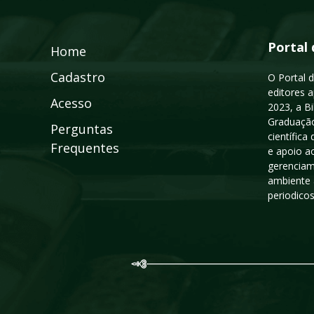
Portal 
Home
Cadastro
O Portal d
editores a
Acesso
2023, a B
Graduação
Perguntas
científic
Frequentes
e apoio a
gerenciam
ambiente 
periodico