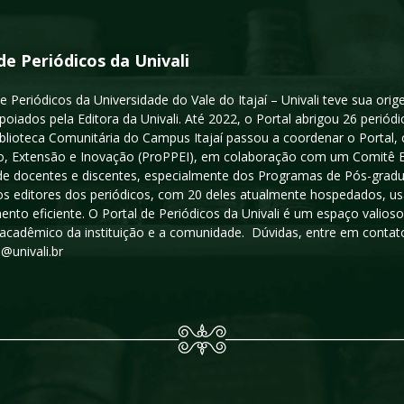
de Periódicos da Univali
e Periódicos da Universidade do Vale do Itajaí – Univali teve sua or
poiados pela Editora da Univali. Até 2022, o Portal abrigou 26 periódi
iblioteca Comunitária do Campus Itajaí passou a coordenar o Portal,
, Extensão e Inovação (ProPPEI), em colaboração com um Comitê Edit
a de docentes e discentes, especialmente dos Programas de Pós-gradua
os editores dos periódicos, com 20 deles atualmente hospedados, u
ento eficiente. O Portal de Periódicos da Univali é um espaço vali
acadêmico da instituição e a comunidade. Dúvidas, entre em contato
s@univali.br