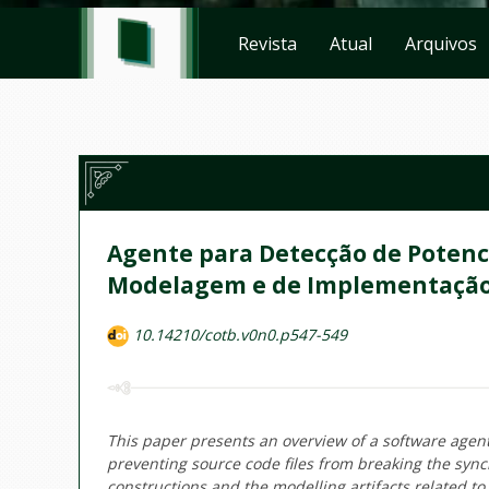
Revista
Atual
Arquivos
Agente para Detecção de Potenci
Modelagem e de Implementaçã
10.14210/cotb.v0n0.p547-549
This paper presents an overview of a software agen
preventing source code files from breaking the sync
constructions and the modelling artifacts related 