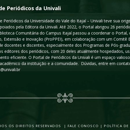
de Periódicos da Univali
e Periódicos da Universidade do Vale do Itajaí – Univali teve sua or
poiados pela Editora da Univali. Até 2022, o Portal abrigou 26 periódi
iblioteca Comunitária do Campus Itajaí passou a coordenar o Portal,
, Extensão e Inovação (ProPPEI), em colaboração com um Comitê Edit
a de docentes e discentes, especialmente dos Programas de Pós-gradua
os editores dos periódicos, com 20 deles atualmente hospedados, u
ento eficiente. O Portal de Periódicos da Univali é um espaço vali
acadêmico da instituição e a comunidade. Dúvidas, entre em contato
s@univali.br
TODOS OS DIREITOS RESERVADOS |
FALE CONOSCO
|
POLÍTICA DE