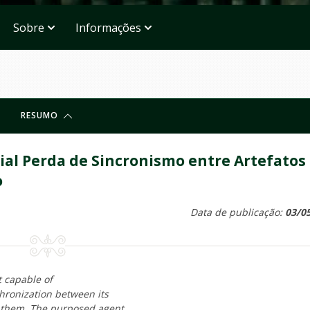
Sobre
Informações
RESUMO
al Perda de Sincronismo entre Artefatos
o
Data de publicação:
03/0
t capable of
hronization between its
to them. The purposed agent