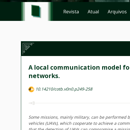
Revista
Atual
Arquivos
A local communication model for
networks.
10.14210/cotb.v0n0.p249-258
Some missions, mainly military, can be performed 
vehicles (UAVs), which cooperate to achieve a comm
that the detection of UAVs can compromise a missio