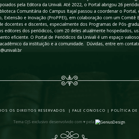
poiados pela Editora da Univali. Até 2022, o Portal abrigou 26 periódi
iblioteca Comunitária do Campus Itajaí passou a coordenar o Portal,
, Extensão e Inovação (ProPPEI), em colaboração com um Comitê Edit
a de docentes e discentes, especialmente dos Programas de Pós-gradua
os editores dos periódicos, com 20 deles atualmente hospedados, u
ento eficiente. O Portal de Periódicos da Univali é um espaço vali
acadêmico da instituição e a comunidade. Dúvidas, entre em contato
s@univali.br
TODOS OS DIREITOS RESERVADOS |
FALE CONOSCO
|
POLÍTICA DE
Tema OJS exclusivo desenvolvido com ♥ pela
.