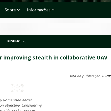
Sobre
Informações
RESUMO
 improving stealth in collaborative UAV
Data de publicação:
03/0
by unmanned aerial
on objective. Considering
n, this work proposes