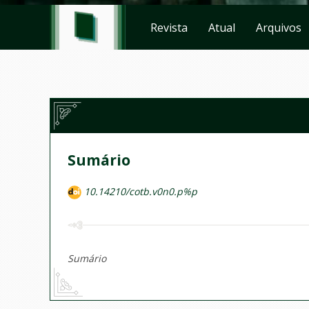
Revista
Atual
Arquivos
Sumário
10.14210/cotb.v0n0.p%p
Sumário