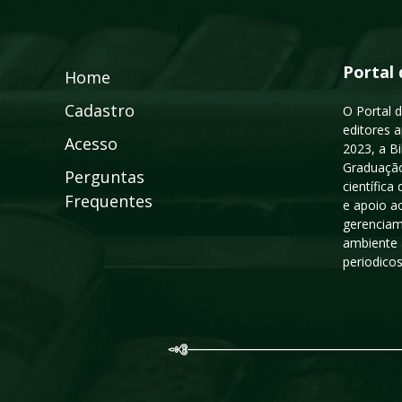
Portal 
Home
Cadastro
O Portal d
editores a
Acesso
2023, a B
Graduação
Perguntas
científic
Frequentes
e apoio a
gerenciam
ambiente 
periodico