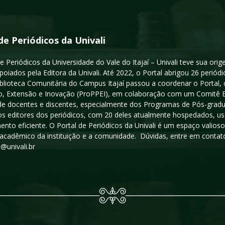
de Periódicos da Univali
e Periódicos da Universidade do Vale do Itajaí – Univali teve sua or
poiados pela Editora da Univali. Até 2022, o Portal abrigou 26 periódi
iblioteca Comunitária do Campus Itajaí passou a coordenar o Portal,
, Extensão e Inovação (ProPPEI), em colaboração com um Comitê Edit
a de docentes e discentes, especialmente dos Programas de Pós-gradua
os editores dos periódicos, com 20 deles atualmente hospedados, u
ento eficiente. O Portal de Periódicos da Univali é um espaço vali
acadêmico da instituição e a comunidade. Dúvidas, entre em contato
s@univali.br