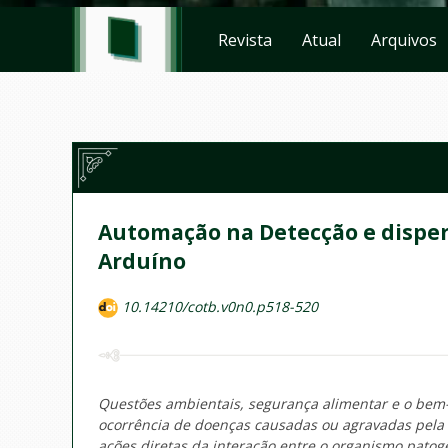
Revista
Atual
Arquivos
Automação na Detecção e disper
Arduíno
10.14210/cotb.v0n0.p518-520
Questões ambientais, segurança alimentar e o bem-
ocorrência de doenças causadas ou agravadas pela 
ações diretas da interação entre o organismo patog