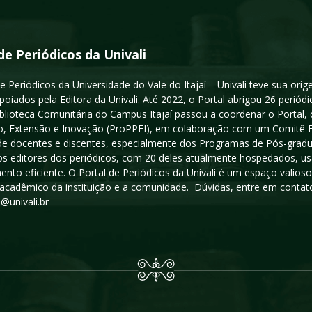
de Periódicos da Univali
e Periódicos da Universidade do Vale do Itajaí – Univali teve sua or
poiados pela Editora da Univali. Até 2022, o Portal abrigou 26 periódi
iblioteca Comunitária do Campus Itajaí passou a coordenar o Portal,
, Extensão e Inovação (ProPPEI), em colaboração com um Comitê Edit
a de docentes e discentes, especialmente dos Programas de Pós-gradua
os editores dos periódicos, com 20 deles atualmente hospedados, u
ento eficiente. O Portal de Periódicos da Univali é um espaço vali
acadêmico da instituição e a comunidade. Dúvidas, entre em contato
s@univali.br