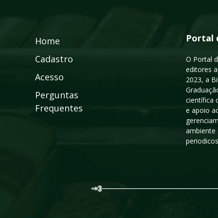
Portal 
Home
Cadastro
O Portal d
editores a
Acesso
2023, a B
Graduação
Perguntas
científic
Frequentes
e apoio a
gerenciam
ambiente 
periodico