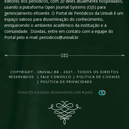
editores dos periódicos, com 20 deles atualmente hospedados,
usando a plataforma Open Journal Systems (OJS) para
gerenciamento eficiente. O Portal de Periódicos da Univali é um
espaço valioso para disseminação do conhecimento,
enriquecendo o ambiente acadêmico da instituição e a
comunidade. Dúvidas, entre em contato com a equipe do
Portal pelo e-mail: periodicos@univali.br
COPYRIGHT - UNIVALI.BR - 2021 - TODOS OS DIREITOS
RESERVADOS |
FALE CONOSCO
|
POLÍTICA DE COOKIES
|
POLÍTICA DE PRIVACIDADE
Tema OJS exclusivo desenvolvido com ♥ pela
.