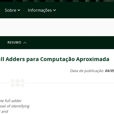
Sobre
Informações
RESUMO
ull Adders para Computação Aproximada
Data de publicação:
04/0
te full adder
oal of identifying
t and