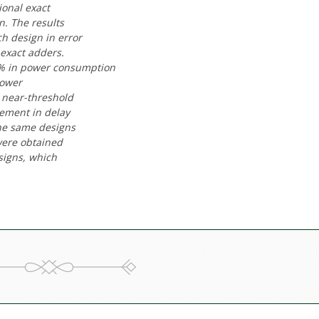
onal exact
. The results
ch design in error
 exact adders.
90% in power consumption
power
n near-threshold
vement in delay
he same designs
were obtained
signs, which