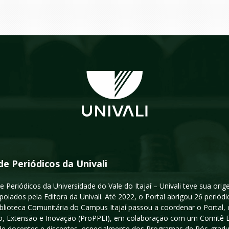
de Periódicos da Univali
e Periódicos da Universidade do Vale do Itajaí – Univali teve sua or
poiados pela Editora da Univali. Até 2022, o Portal abrigou 26 periódi
iblioteca Comunitária do Campus Itajaí passou a coordenar o Portal,
, Extensão e Inovação (ProPPEI), em colaboração com um Comitê Edit
a de docentes e discentes, especialmente dos Programas de Pós-gradua