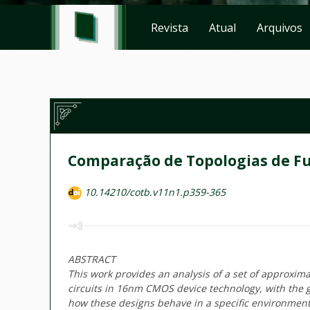
Revista
Atual
Arquivos
Comparação de Topologias de F
10.14210/cotb.v11n1.p359-365
ABSTRACT
This work provides an analysis of a set of approxima
circuits in 16nm CMOS device technology, with the g
how these designs behave in a specific environmen