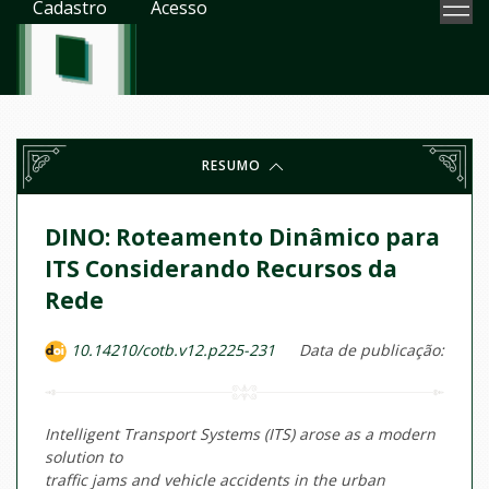
Cadastro
Acesso
RESUMO
DINO: Roteamento Dinâmico para
ITS Considerando Recursos da
Rede
10.14210/cotb.v12.p225-231
Data de publicação:
Intelligent Transport Systems (ITS) arose as a modern
solution to
traffic jams and vehicle accidents in the urban