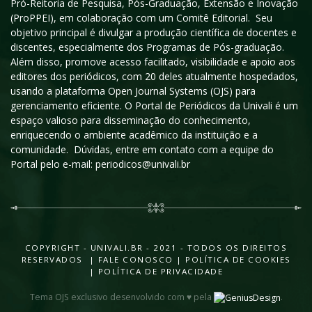
Pró-Reitoria de Pesquisa, Pós-Graduação, Extensão e Inovação
(ProPPEI), em colaboração com um Comitê Editorial. Seu
objetivo principal é divulgar a produção científica de docentes e
discentes, especialmente dos Programas de Pós-graduação.
Além disso, promove acesso facilitado, visibilidade e apoio aos
editores dos periódicos, com 20 deles atualmente hospedados,
usando a plataforma Open Journal Systems (OJS) para
gerenciamento eficiente. O Portal de Periódicos da Univali é um
espaço valioso para disseminação do conhecimento,
enriquecendo o ambiente acadêmico da instituição e a
comunidade. Dúvidas, entre em contato com a equipe do
Portal pelo e-mail: periodicos@univali.br
COPYRIGHT - UNIVALI.BR - 2021 - TODOS OS DIREITOS
RESERVADOS |
FALE CONOSCO
|
POLÍTICA DE COOKIES
|
POLÍTICA DE PRIVACIDADE
Tema OJS exclusivo desenvolvido com ♥ pela
.