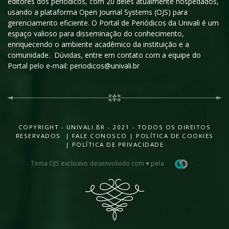
editores dos periódicos, com 20 deles atualmente hospedados,
usando a plataforma Open Journal Systems (OJS) para
gerenciamento eficiente. O Portal de Periódicos da Univali é um
espaço valioso para disseminação do conhecimento,
enriquecendo o ambiente acadêmico da instituição e a
comunidade. Dúvidas, entre em contato com a equipe do
Portal pelo e-mail: periodicos@univali.br
COPYRIGHT - UNIVALI.BR - 2021 - TODOS OS DIREITOS
RESERVADOS |
FALE CONOSCO
|
POLÍTICA DE COOKIES
|
POLÍTICA DE PRIVACIDADE
Tema OJS exclusivo desenvolvido com ♥ pela
.