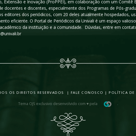
, Extensão e Inovação (ProPPEI), em colaboração com um Comitê Edit
a de docentes e discentes, especialmente dos Programas de Pós-gradua
os editores dos periódicos, com 20 deles atualmente hospedados, u
ento eficiente. O Portal de Periódicos da Univali é um espaço vali
acadêmico da instituição e a comunidade. Dúvidas, entre em contato
s@univali.br
TODOS OS DIREITOS RESERVADOS |
FALE CONOSCO
|
POLÍTICA DE
Tema OJS exclusivo desenvolvido com ♥ pela
.