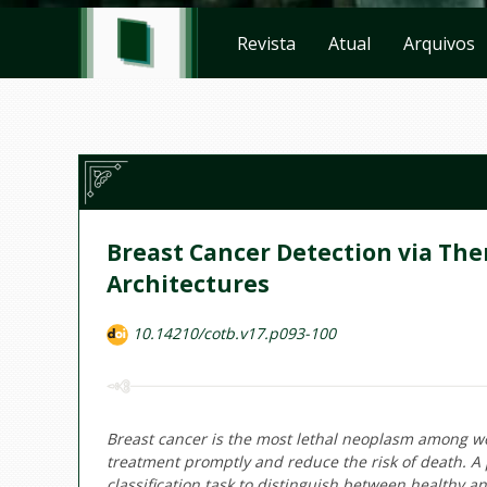
Revista
Atual
Arquivos
Breast Cancer Detection via Th
Architectures
10.14210/cotb.v17.p093-100
Breast cancer is the most lethal neoplasm among wome
treatment promptly and reduce the risk of death. A
classification task to distinguish between healthy 