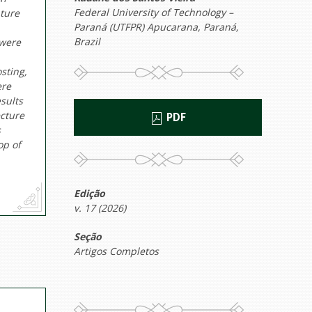
Federal University of Technology –
ature
Paraná (UTFPR) Apucarana, Paraná,
Brazil
 were
sting,
ere
esults
ecture
PDF
s
op of
Edição
v. 17 (2026)
Seção
Artigos Completos