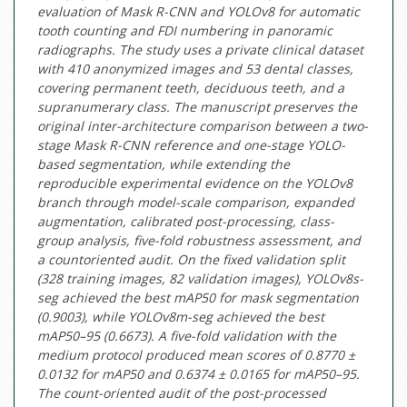
evaluation of Mask R-CNN and YOLOv8 for automatic
tooth counting and FDI numbering in panoramic
radiographs. The study uses a private clinical dataset
with 410 anonymized images and 53 dental classes,
covering permanent teeth, deciduous teeth, and a
supranumerary class. The manuscript preserves the
original inter-architecture comparison between a two-
stage Mask R-CNN reference and one-stage YOLO-
based segmentation, while extending the
reproducible experimental evidence on the YOLOv8
branch through model-scale comparison, expanded
augmentation, calibrated post-processing, class-
group analysis, five-fold robustness assessment, and
a countoriented audit. On the fixed validation split
(328 training images, 82 validation images), YOLOv8s-
seg achieved the best mAP50 for mask segmentation
(0.9003), while YOLOv8m-seg achieved the best
mAP50–95 (0.6673). A five-fold validation with the
medium protocol produced mean scores of 0.8770 ±
0.0132 for mAP50 and 0.6374 ± 0.0165 for mAP50–95.
The count-oriented audit of the post-processed