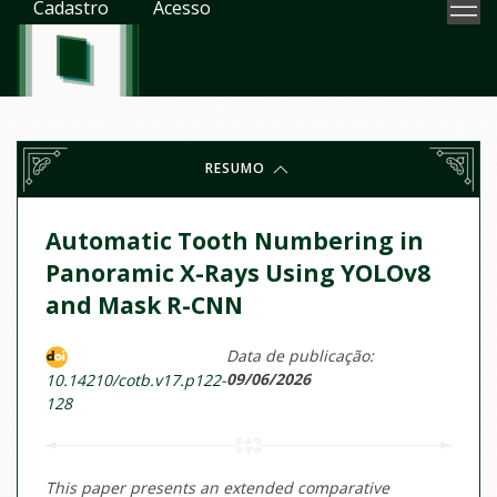
Cadastro
Acesso
RESUMO
Automatic Tooth Numbering in
Panoramic X-Rays Using YOLOv8
and Mask R-CNN
Data de publicação:
09/06/2026
10.14210/cotb.v17.p122-
128
This paper presents an extended comparative