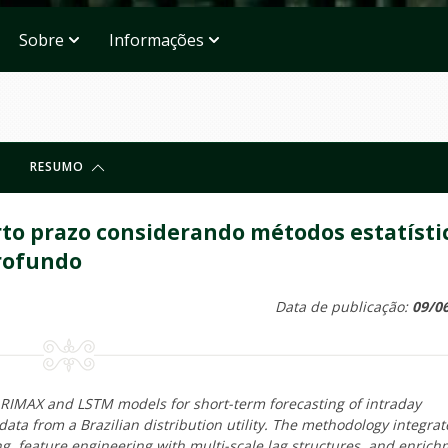
Sobre
Informações
RESUMO
urto prazo considerando métodos estatísti
profundo
Data de publicação:
09/0
RIMAX and LSTM models for short-term forecasting of intraday
data from a Brazilian distribution utility. The methodology integrat
g, feature engineering with multi-scale lag structures, and enric