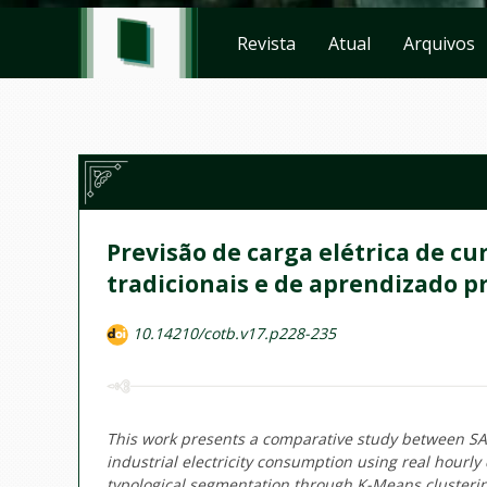
Revista
Atual
Arquivos
Previsão de carga elétrica de c
tradicionais e de aprendizado 
10.14210/cotb.v17.p228-235
This work presents a comparative study between SA
industrial electricity consumption using real hourly 
typological segmentation through K-Means clusterin