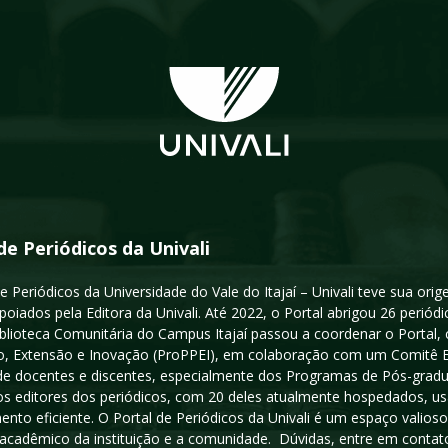
de Periódicos da Univali
e Periódicos da Universidade do Vale do Itajaí – Univali teve sua or
poiados pela Editora da Univali. Até 2022, o Portal abrigou 26 periódi
iblioteca Comunitária do Campus Itajaí passou a coordenar o Portal,
, Extensão e Inovação (ProPPEI), em colaboração com um Comitê Edit
a de docentes e discentes, especialmente dos Programas de Pós-gradua
os editores dos periódicos, com 20 deles atualmente hospedados, u
ento eficiente. O Portal de Periódicos da Univali é um espaço vali
acadêmico da instituição e a comunidade. Dúvidas, entre em contato