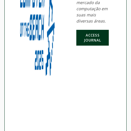
mercado da
computação em
suas mais
diversas áreas.
ACCESS
JOURNAL