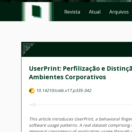
Revista
Atual
Arquivos
UserPrint: Perfilização e Disti
Ambientes Corporativos
10.14210/cotb.v17.p335-342
This article introduces UserPrint, a behavioral fing
software usage patterns. A real dataset comprising 
temporal consistency of application usage through c