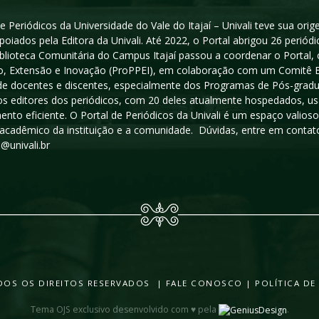
e Periódicos da Universidade do Vale do Itajaí – Univali teve sua or
poiados pela Editora da Univali. Até 2022, o Portal abrigou 26 periódi
iblioteca Comunitária do Campus Itajaí passou a coordenar o Portal,
, Extensão e Inovação (ProPPEI), em colaboração com um Comitê Edit
a de docentes e discentes, especialmente dos Programas de Pós-gradua
os editores dos periódicos, com 20 deles atualmente hospedados, u
ento eficiente. O Portal de Periódicos da Univali é um espaço vali
acadêmico da instituição e a comunidade. Dúvidas, entre em contato
s@univali.br
TODOS OS DIREITOS RESERVADOS |
FALE CONOSCO
|
POLÍTICA DE
Tema OJS exclusivo desenvolvido com ♥ pela
.