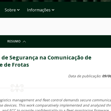
Sobre
Informações
RESUMO
as de Segurança na Comunicação de
e de Frotas
Data de publicação:
09/0
logistics management and fleet control demands secure communica
ese devices. This work comparatively implemented and analyzed th
and ECC to provide confidentiality to a fleet monitoring firmware.