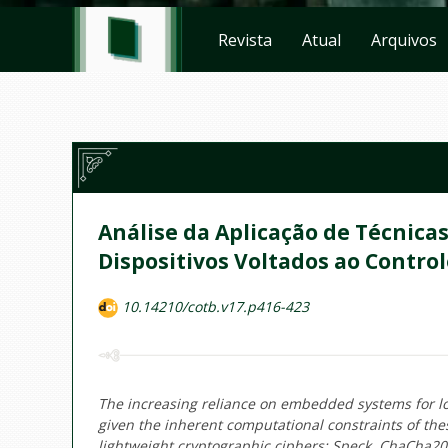
Revista
Atual
Arquivos
Análise da Aplicação de Técnic
Dispositivos Voltados ao Control
10.14210/cotb.v17.p416-423
The increasing reliance on embedded systems for 
given the inherent computational constraints of th
lightweight cryptographic ciphers: Speck, ChaCha20, 