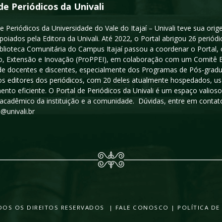
de Periódicos da Univali
e Periódicos da Universidade do Vale do Itajaí – Univali teve sua or
poiados pela Editora da Univali. Até 2022, o Portal abrigou 26 periódi
iblioteca Comunitária do Campus Itajaí passou a coordenar o Portal,
, Extensão e Inovação (ProPPEI), em colaboração com um Comitê Edit
a de docentes e discentes, especialmente dos Programas de Pós-gradua
os editores dos periódicos, com 20 deles atualmente hospedados, u
ento eficiente. O Portal de Periódicos da Univali é um espaço vali
acadêmico da instituição e a comunidade. Dúvidas, entre em contato
s@univali.br
TODOS OS DIREITOS RESERVADOS |
FALE CONOSCO
|
POLÍTICA DE