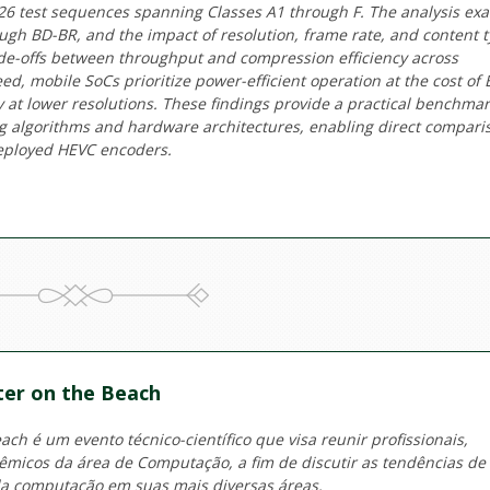
6 test sequences spanning Classes A1 through F. The analysis ex
rough BD-BR, and the impact of resolution, frame rate, and content 
rade-offs between throughput and compression efficiency across
d, mobile SoCs prioritize power-efficient operation at the cost of 
at lower resolutions. These findings provide a practical benchmar
g algorithms and hardware architectures, enabling direct compari
deployed HEVC encoders.
er on the Beach
ch é um evento técnico-científico que visa reunir profissionais,
micos da área de Computação, a fim de discutir as tendências de
a computação em suas mais diversas áreas.