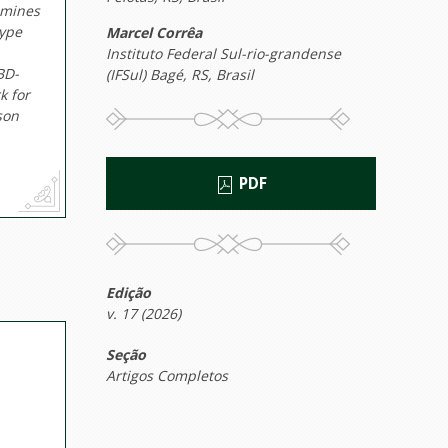
amines
type
Marcel Corrêa
Instituto Federal Sul-rio-grandense
BD-
(IFSul) Bagé, RS, Brasil
k for
son
PDF
Edição
v. 17 (2026)
Seção
Artigos Completos