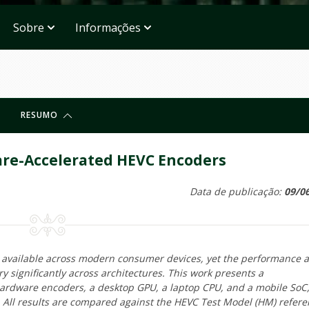
Sobre
Informações
RESUMO
are-Accelerated HEVC Encoders
Data de publicação:
09/0
 available across modern consumer devices, yet the performance 
 significantly across architectures. This work presents a
hardware encoders, a desktop GPU, a laptop CPU, and a mobile SoC
. All results are compared against the HEVC Test Model (HM) refer