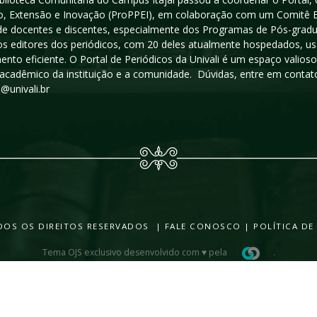
, Extensão e Inovação (ProPPEI), em colaboração com um Comitê Edit
a de docentes e discentes, especialmente dos Programas de Pós-gradua
os editores dos periódicos, com 20 deles atualmente hospedados, u
ento eficiente. O Portal de Periódicos da Univali é um espaço vali
acadêmico da instituição e a comunidade. Dúvidas, entre em contato
s@univali.br
TODOS OS DIREITOS RESERVADOS |
FALE CONOSCO
|
POLÍTICA DE
Tema OJS exclusivo desenvolvido com ♥ pela
.