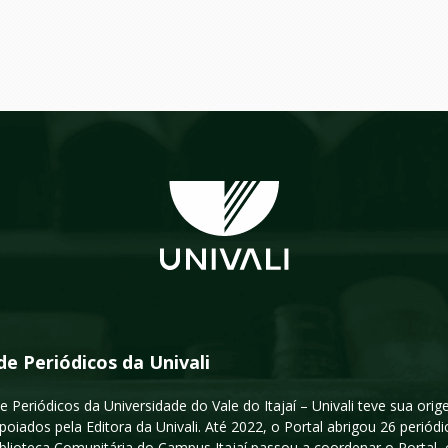
de Periódicos da Univali
e Periódicos da Universidade do Vale do Itajaí – Univali teve sua or
poiados pela Editora da Univali. Até 2022, o Portal abrigou 26 periódi
iblioteca Comunitária do Campus Itajaí passou a coordenar o Portal,