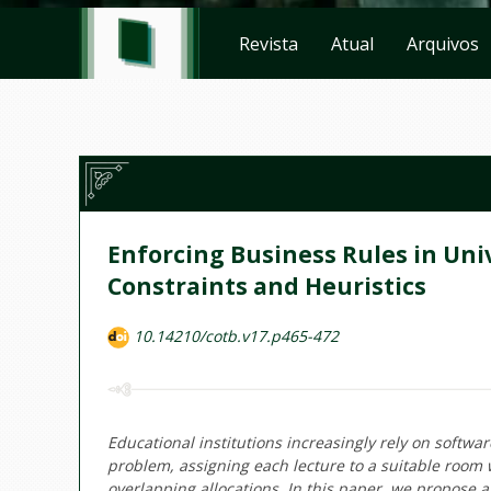
Revista
Atual
Arquivos
Enforcing Business Rules in Un
Constraints and Heuristics
10.14210/cotb.v17.p465-472
Educational institutions increasingly rely on softw
problem, assigning each lecture to a suitable room 
overlapping allocations. In this paper, we propose a