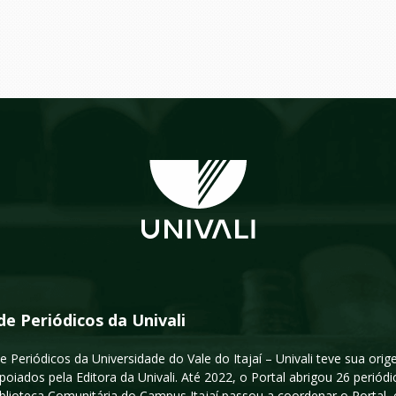
de Periódicos da Univali
e Periódicos da Universidade do Vale do Itajaí – Univali teve sua or
poiados pela Editora da Univali. Até 2022, o Portal abrigou 26 periódi
iblioteca Comunitária do Campus Itajaí passou a coordenar o Portal,