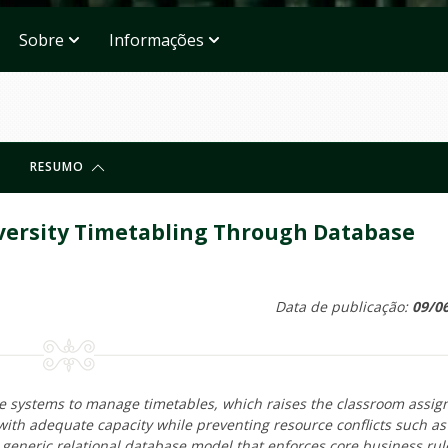
Sobre
Informações
RESUMO
iversity Timetabling Through Database
Data de publicação:
09/0
are systems to manage timetables, which raises the classroom assi
with adequate capacity while preventing resource conflicts such as
 generic relational database model that enforces core business rul