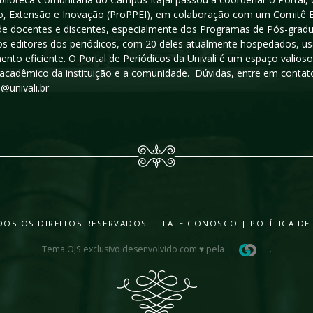
, Extensão e Inovação (ProPPEI), em colaboração com um Comitê Edit
a de docentes e discentes, especialmente dos Programas de Pós-gradua
os editores dos periódicos, com 20 deles atualmente hospedados, u
ento eficiente. O Portal de Periódicos da Univali é um espaço vali
acadêmico da instituição e a comunidade. Dúvidas, entre em contato
s@univali.br
TODOS OS DIREITOS RESERVADOS |
FALE CONOSCO
|
POLÍTICA DE
Tema OJS exclusivo desenvolvido com ♥ pela
.