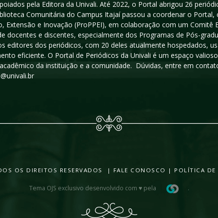
poiados pela Editora da Univali. Até 2022, o Portal abrigou 26 periódi
iblioteca Comunitária do Campus Itajaí passou a coordenar o Portal,
, Extensão e Inovação (ProPPEI), em colaboração com um Comitê Edit
a de docentes e discentes, especialmente dos Programas de Pós-gradua
os editores dos periódicos, com 20 deles atualmente hospedados, u
ento eficiente. O Portal de Periódicos da Univali é um espaço vali
acadêmico da instituição e a comunidade. Dúvidas, entre em contato
s@univali.br
TODOS OS DIREITOS RESERVADOS |
FALE CONOSCO
|
POLÍTICA DE
Tema OJS exclusivo desenvolvido com ♥ pela
.