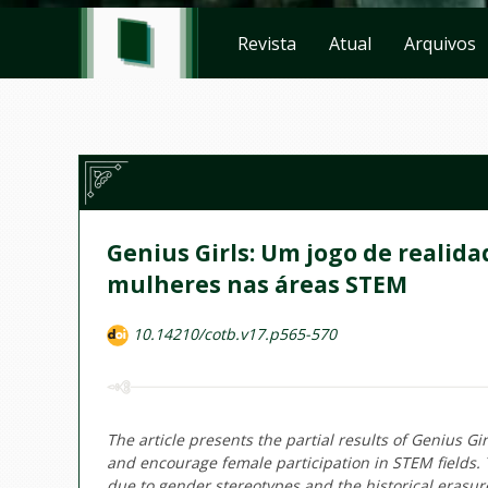
Revista
Atual
Arquivos
Genius Girls: Um jogo de realida
mulheres nas áreas STEM
10.14210/cotb.v17.p565-570
The article presents the partial results of Genius Gi
and encourage female participation in STEM fields. 
due to gender stereotypes and the historical erasur