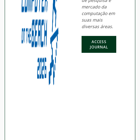
de pesquisa e
mercado da
computação em
suas mais
diversas áreas.
ACCESS
JOURNAL