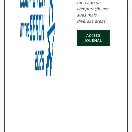
mercado da
computação em
suas mais
diversas áreas.
ACCESS
JOURNAL