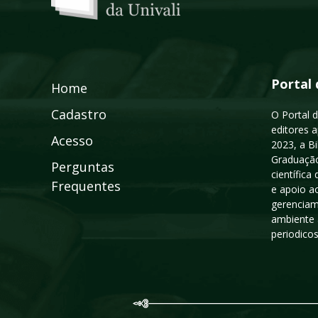
Portal 
Home
Cadastro
O Portal d
editores a
Acesso
2023, a B
Graduação
Perguntas
científic
Frequentes
e apoio a
gerenciam
ambiente 
periodico