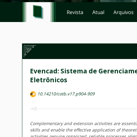
Revista
Atual
Arquivos
Evencad: Sistema de Gerenciam
Eletrônicos
10.14210/cotb.v17.p904-909
Complementary and extension activities are essenti
skills and enable the effective application of theor
activities require organized, reliable processes alig