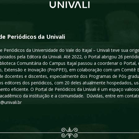
de Periódicos da Univali
e Periódicos da Universidade do Vale do Itajaí – Univali teve sua or
poiados pela Editora da Univali. Até 2022, o Portal abrigou 26 periódi
iblioteca Comunitária do Campus Itajaí passou a coordenar o Portal,
, Extensão e Inovação (ProPPEI), em colaboração com um Comitê Edit
a de docentes e discentes, especialmente dos Programas de Pós-gradua
os editores dos periódicos, com 20 deles atualmente hospedados, u
ento eficiente. O Portal de Periódicos da Univali é um espaço vali
acadêmico da instituição e a comunidade. Dúvidas, entre em contato
s@univali.br