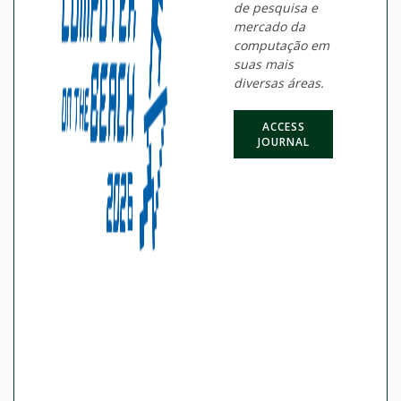
de pesquisa e
mercado da
computação em
suas mais
diversas áreas.
ACCESS
JOURNAL