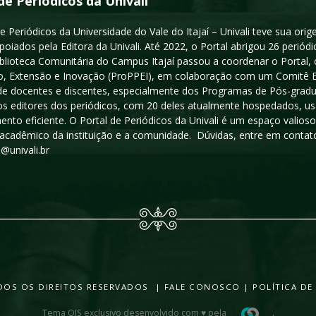
de Periódicos da Univali
e Periódicos da Universidade do Vale do Itajaí – Univali teve sua or
poiados pela Editora da Univali. Até 2022, o Portal abrigou 26 periódi
iblioteca Comunitária do Campus Itajaí passou a coordenar o Portal,
, Extensão e Inovação (ProPPEI), em colaboração com um Comitê Edit
a de docentes e discentes, especialmente dos Programas de Pós-gradua
os editores dos periódicos, com 20 deles atualmente hospedados, u
ento eficiente. O Portal de Periódicos da Univali é um espaço vali
acadêmico da instituição e a comunidade. Dúvidas, entre em contato
s@univali.br
TODOS OS DIREITOS RESERVADOS |
FALE CONOSCO
|
POLÍTICA DE
Tema OJS exclusivo desenvolvido com ♥ pela
.