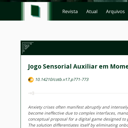
Revista
Atual
Arquivos
Jogo Sensorial Auxiliar em Mom
10.14210/cotb.v17.p771-773
Anxiety crises often manifest abruptly and intensely
become ineffective due to complex interfaces, manda
conceptual proposal for a digital game designed to
The solution differentiates itself by eliminating on