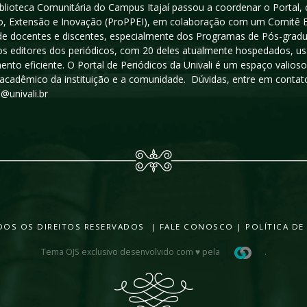
iblioteca Comunitária do Campus Itajaí passou a coordenar o Portal,
, Extensão e Inovação (ProPPEI), em colaboração com um Comitê Edit
a de docentes e discentes, especialmente dos Programas de Pós-gradua
os editores dos periódicos, com 20 deles atualmente hospedados, u
ento eficiente. O Portal de Periódicos da Univali é um espaço vali
acadêmico da instituição e a comunidade. Dúvidas, entre em contato
s@univali.br
TODOS OS DIREITOS RESERVADOS |
FALE CONOSCO
|
POLÍTICA DE
Tema OJS exclusivo desenvolvido com ♥ pela
.