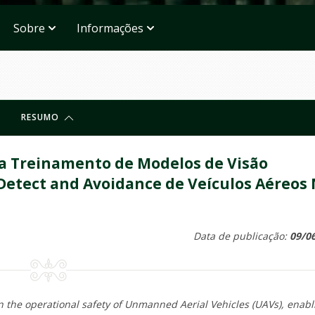
Sobre
Informações
RESUMO
ra Treinamento de Modelos de Visão
etect and Avoidance de Veículos Aéreos
Data de publicação:
09/0
in the operational safety of Unmanned Aerial Vehicles (UAVs), enabl