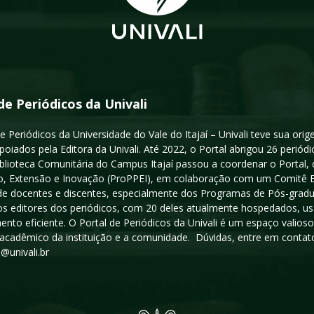
de Periódicos da Univali
e Periódicos da Universidade do Vale do Itajaí – Univali teve sua or
poiados pela Editora da Univali. Até 2022, o Portal abrigou 26 periódi
iblioteca Comunitária do Campus Itajaí passou a coordenar o Portal,
, Extensão e Inovação (ProPPEI), em colaboração com um Comitê Edit
a de docentes e discentes, especialmente dos Programas de Pós-gradua
os editores dos periódicos, com 20 deles atualmente hospedados, u
ento eficiente. O Portal de Periódicos da Univali é um espaço vali
acadêmico da instituição e a comunidade. Dúvidas, entre em contato
s@univali.br