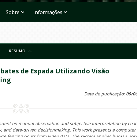
Sobre
Informações
RESUMO
ates de Espada Utilizando Visão
ing
Data de publicação:
09/0
pendent on manual observation and subjective interpretation by coa
ity, and data-driven decisionmaking. This work presents a computer
lyze fencing bouts from video data. The system applies human pos