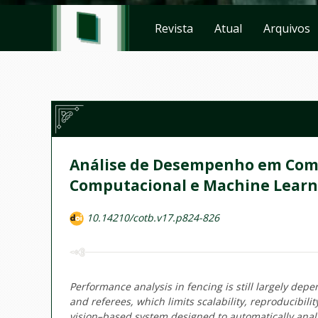
Revista
Atual
Arquivos
Análise de Desempenho em Comb
Computacional e Machine Learn
10.14210/cotb.v17.p824-826
Performance analysis in fencing is still largely de
and referees, which limits scalability, reproducibil
vision–based system designed to automatically ana