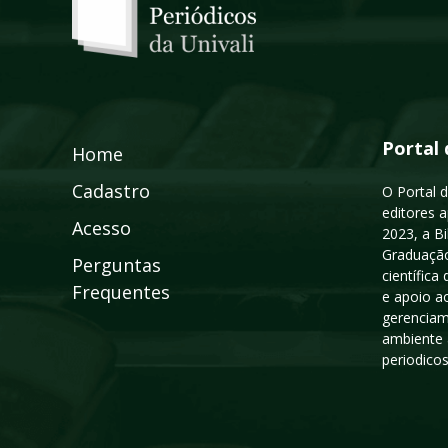
Portal 
Home
Cadastro
O Portal d
editores a
Acesso
2023, a B
Graduação
Perguntas
científic
Frequentes
e apoio a
gerenciam
ambiente 
periodico