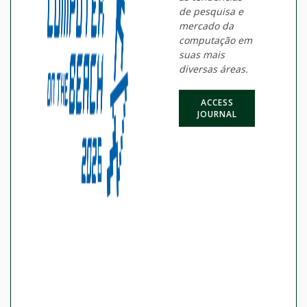
de pesquisa e
mercado da
computação em
suas mais
diversas áreas.
ACCESS
JOURNAL